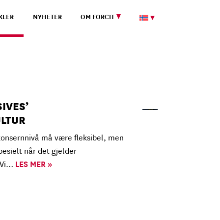
KLER
NYHETER
OM FORCIT
IVES’
LTUR
konsernnivå må være fleksibel, men
esielt når det gjelder
. Vi…
LES MER »