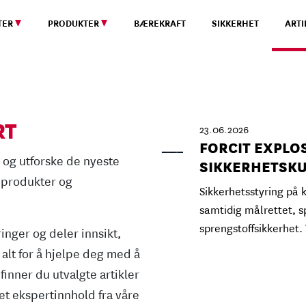
TER
PRODUKTER
BÆREKRAFT
SIKKERHET
ARTI
RT
23.06.2026
FORCIT EXPLOS
 og utforske de nyeste
SIKKERHETSKU
 produkter og
Sikkerhetsstyring på 
samtidig målrettet, sp
sprengstoffsikkerhet
ringer og deler innsikt,
alt for å hjelpe deg med å
finner du utvalgte artikler
et ekspertinnhold fra våre