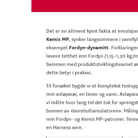
Det er en allment kjent fakta at emulsjo
Kemix MP
, synker langsommere i vannfyl
eksempel
Fordyn-dynamitt
. Forklaringe
lavere tetthet enn Fordyn (1,15–1,20 kg/
Sammen med produktutviklingsteamet øn
dette betyr i praksis.
Til forsøket bygde vi et komplekst testo
mm avløpsrør, en timer
og vann. Avløpsrø
vi målte hvor lang tid det tok for sprengs
bunnen av «borehullsimulatoren». Målin
mm Fordyn- og Kemix MP-patroner. Tenne
en Harness wire.