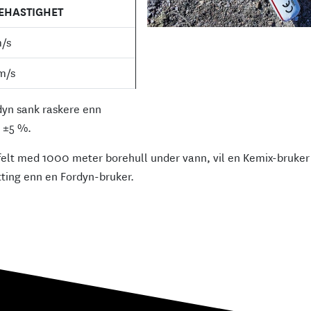
EHASTIGHET
m/s
m/s
dyn sank raskere enn
 ±5 %.
gsfelt med 1000 meter borehull under vann, vil en Kemix-bruker
ting enn en Fordyn-bruker.