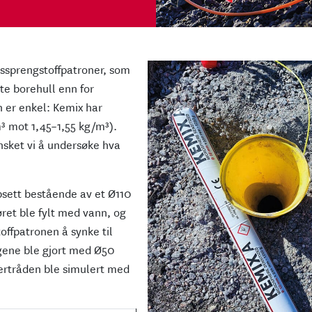
nssprengstoffpatroner, som
te borehull enn for
n er enkel: Kemix har
m³ mot 1,45–1,55 kg/m³).
sket vi å undersøke hva
ppsett bestående av et Ø110
ret ble fylt med vann, og
toffpatronen å synke til
gene ble gjort med Ø50
rtråden ble simulert med