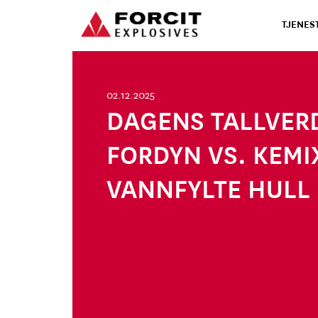
Hopp til innhold
TJENES
Hovednavigasjon
02.12.2025
DAGENS TALLVERD
FORDYN VS. KEMIX
VANNFYLTE HULL