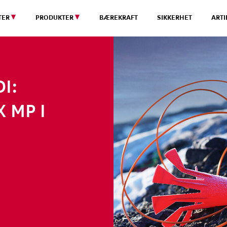
TER
PRODUKTER
BÆREKRAFT
SIKKERHET
ARTI
I:
 MP I