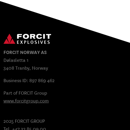
FORCIT NORWAY AS
Dølasletta 1
3408 Tranby, Norway
Business ID: 897 869 462
Part of FORCIT Group
www.forcitgroup.com
2025 FORCIT GROUP
Tel. +47 32 85 09 00