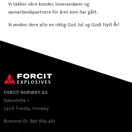
Vi takker våre kunder, leverandører og
samarbeidspartnere for året som har gått.
Vi ønsker dere alle en riktig God Jul og Godt Nytt År!
FORCIT NORWAY AS
Dølasletta 1
3408 Tranby, Norway
Business ID: 897 869 462