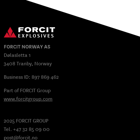
FORCIT NORWAY AS
Dølasletta 1
3408 Tranby, Norway
Business ID: 897 869 462
Part of FORCIT Group
www.forcitgroup.com
2025 FORCIT GROUP
Tel. +47 32 85 09 00
post@forcit.no