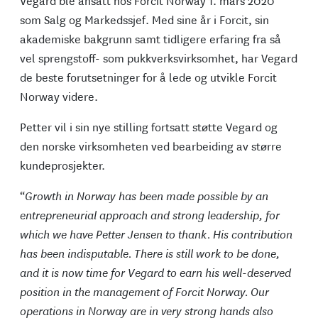
Vegard ble ansatt hos Forcit Norway 1. mars 2020
som Salg og Markedssjef. Med sine år i Forcit, sin
akademiske bakgrunn samt tidligere erfaring fra så
vel sprengstoff- som pukkverksvirksomhet, har Vegard
de beste forutsetninger for å lede og utvikle Forcit
Norway videre.
Petter vil i sin nye stilling fortsatt støtte Vegard og
den norske virksomheten ved bearbeiding av større
kundeprosjekter.
“
Growth in Norway has been made possible by an
entrepreneurial approach and strong leadership, for
which we have Petter Jensen to thank. His contribution
has been indisputable. There is still work to be done,
and it is now time for Vegard to earn his well-deserved
position in the management of Forcit Norway. Our
operations in Norway are in very strong hands also