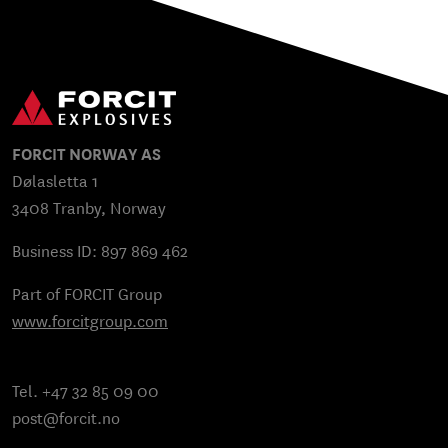
FORCIT NORWAY AS
Dølasletta 1
3408 Tranby, Norway
Business ID: 897 869 462
Part of FORCIT Group
www.forcitgroup.com
Tel. +47 32 85 09 00
post@forcit.no