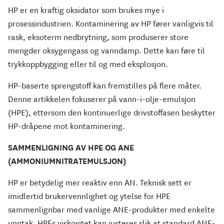
HP er en kraftig oksidator som brukes mye i
prosessindustrien. Kontaminering av HP fører vanligvis til
rask, eksoterm nedbrytning, som produserer store
mengder oksygengass og vanndamp. Dette kan føre til
trykkoppbygging eller til og med eksplosjon.
HP-baserte sprengstoff kan fremstilles på flere måter.
Denne artikkelen fokuserer på vann-i-olje-emulsjon
(HPE), ettersom den kontinuerlige drivstoffasen beskytter
HP-dråpene mot kontaminering.
SAMMENLIGNING AV HPE OG ANE
(AMMONIUMNITRATEMULSJON)
HP er betydelig mer reaktiv enn AN. Teknisk sett er
imidlertid brukervennlighet og ytelse for HPE
sammenlignbar med vanlige ANE-produkter med enkelte
unntak. HPEs viskositet kan justeres slik at standard ANE-