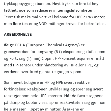
trykkoppbygging i bunnen. Høyt trykk kan føre til høy
tetthet, noe som reduserer initieringsfølsomheten.
Teoretisk maksimal vertikal kolonne for HPE er 20 meter,
men flere tester og VOD-målinger kreves for bekreftelse.
ARBEIDSHELSE
Ifølge ECHA (European Chemicals Agency) er
grenseverdien for langvarig (8 t) eksponering i luft 1 ppm
og kortvarig (15 min) 2 ppm. HP-konsentrasjoner er målt
med HP-sensor under håndtering av HP eller HPE, og
verdiene overskred gjentatte ganger 2 ppm.
Som nevnt tidligere er HP og HPE svært reaktive
forbindelser. Reaksjonen utvikler seg og sprer seg svært
raskt gjennom hele HPE-massen. Når de første tegnene
på damp og bobler vises, sprer reaktiviteten seg gjennom
hele massen i løpet av minutter. Årsakene er