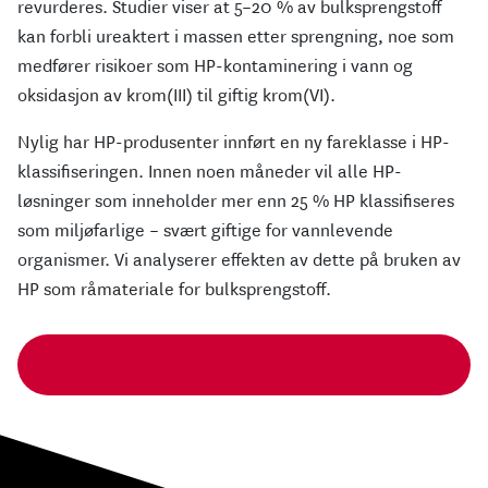
revurderes. Studier viser at 5–20 % av bulksprengstoff
kan forbli ureaktert i massen etter sprengning, noe som
medfører risikoer som HP-kontaminering i vann og
oksidasjon av krom(III) til giftig krom(VI).
Nylig har HP-produsenter innført en ny fareklasse i HP-
klassifiseringen. Innen noen måneder vil alle HP-
løsninger som inneholder mer enn 25 % HP klassifiseres
som miljøfarlige – svært giftige for vannlevende
organismer. Vi analyserer effekten av dette på bruken av
HP som råmateriale for bulksprengstoff.
HELSE-, SIKKERHETS- OG MILJØHENSYN VED BRUK
AV HPE-EKSPLOSIVER – PDF