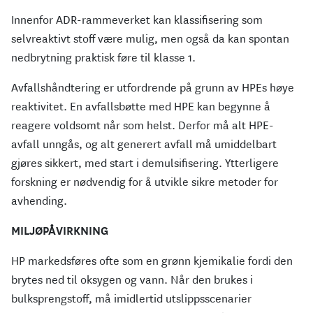
Innenfor ADR-rammeverket kan klassifisering som
selvreaktivt stoff være mulig, men også da kan spontan
nedbrytning praktisk føre til klasse 1.
Avfallshåndtering er utfordrende på grunn av HPEs høye
reaktivitet. En avfallsbøtte med HPE kan begynne å
reagere voldsomt når som helst. Derfor må alt HPE-
avfall unngås, og alt generert avfall må umiddelbart
gjøres sikkert, med start i demulsifisering. Ytterligere
forskning er nødvendig for å utvikle sikre metoder for
avhending.
MILJØPÅVIRKNING
HP markedsføres ofte som en grønn kjemikalie fordi den
brytes ned til oksygen og vann. Når den brukes i
bulksprengstoff, må imidlertid utslippsscenarier