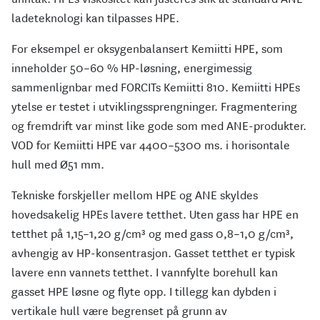
ladeteknologi kan tilpasses HPE.
For eksempel er oksygenbalansert Kemiitti HPE, som
inneholder 50–60 % HP-løsning, energimessig
sammenlignbar med FORCITs Kemiitti 810. Kemiitti HPEs
ytelse er testet i utviklingssprengninger. Fragmentering
og fremdrift var minst like gode som med ANE-produkter.
VOD for Kemiitti HPE var 4400–5300 ms. i horisontale
hull med Ø51 mm.
Tekniske forskjeller mellom HPE og ANE skyldes
hovedsakelig HPEs lavere tetthet. Uten gass har HPE en
tetthet på 1,15–1,20 g/cm³ og med gass 0,8–1,0 g/cm³,
avhengig av HP-konsentrasjon. Gasset tetthet er typisk
lavere enn vannets tetthet. I vannfylte borehull kan
gasset HPE løsne og flyte opp. I tillegg kan dybden i
vertikale hull være begrenset på grunn av