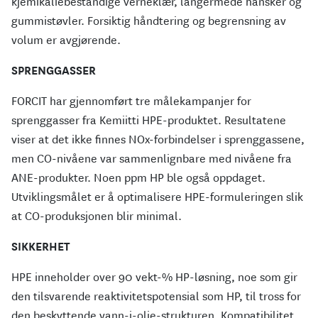
kjemikaliebestandige verneklær, langermede hansker og
gummistøvler. Forsiktig håndtering og begrensning av
volum er avgjørende.
SPRENGGASSER
FORCIT har gjennomført tre målekampanjer for
sprenggasser fra Kemiitti HPE-produktet. Resultatene
viser at det ikke finnes NOx-forbindelser i sprenggassene,
men CO-nivåene var sammenlignbare med nivåene fra
ANE-produkter. Noen ppm HP ble også oppdaget.
Utviklingsmålet er å optimalisere HPE-formuleringen slik
at CO-produksjonen blir minimal.
SIKKERHET
HPE inneholder over 90 vekt-% HP-løsning, noe som gir
den tilsvarende reaktivitetspotensial som HP, til tross for
den beskyttende vann-i-olje-strukturen. Kompatibilitet