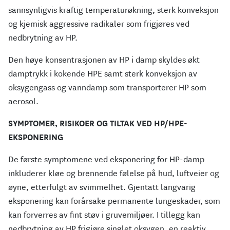
sannsynligvis kraftig temperaturøkning, sterk konveksjon
og kjemisk aggressive radikaler som frigjøres ved
nedbrytning av HP.
Den høye konsentrasjonen av HP i damp skyldes økt
damptrykk i kokende HPE samt sterk konveksjon av
oksygengass og vanndamp som transporterer HP som
aerosol.
SYMPTOMER, RISIKOER OG TILTAK VED HP/HPE-
EKSPONERING
De første symptomene ved eksponering for HP-damp
inkluderer kløe og brennende følelse på hud, luftveier og
øyne, etterfulgt av svimmelhet. Gjentatt langvarig
eksponering kan forårsake permanente lungeskader, som
kan forverres av fint støv i gruvemiljøer. I tillegg kan
nedbrytning av HP frigjøre singlet oksygen, en reaktiv